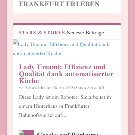
FRANKFURT ERLEBEN
Neueste Beiträge
STARS & STORYS
Lady Umami: Effizienz und
Qualität dank automatisierter
Küche
ONBOARDING:
WORKSHOP: MEHR
GASTRO SESSIONS: MIT
von
Barbara Schindler
|
28. Apr. 2025
|
Stars & Storys
|
0
BEZIEHUNGSARBEIT VON
LOKALE HELDEN AUF DIE
AUTHENTIZITÄT UND
Diese Lady ist ein Roboter: Sie arbeitet in
ANFANG AN
TELLER!
GÄNSEHAUT ZUR LOVE
BRAND
einem Hinterhaus in Frankfurter
Bahnhofsviertel auf...
Geeske auf Borkum: