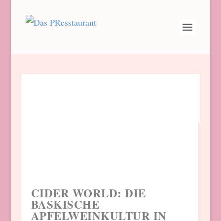
JAMIE OLIVER: NEUES
CIDER WORLD: DIE
BUCH MACHT GRILLEN
BASKISCHE
EINFACH
APFELWEINKULTUR IN