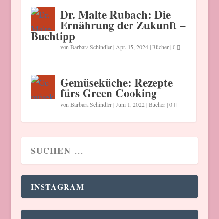
Dr. Malte Rubach: Die
Ernährung der Zukunft –
Buchtipp
von
Barbara Schindler
|
Apr. 15, 2024
|
Bücher
|
0
Gemüseküche: Rezepte
fürs Green Cooking
von
Barbara Schindler
|
Juni 1, 2022
|
Bücher
|
0
INSTAGRAM