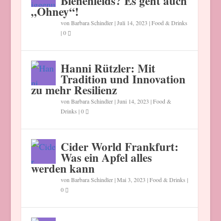
Bienenleids? Es geht auch
„Ohney“!
von
Barbara Schindler
|
Juli 14, 2023
|
Food & Drinks
|
0
Hanni Rützler: Mit
Tradition und Innovation
zu mehr Resilienz
von
Barbara Schindler
|
Juni 14, 2023
|
Food &
Drinks
|
0
Cider World Frankfurt:
Was ein Apfel alles
werden kann
von
Barbara Schindler
|
Mai 3, 2023
|
Food & Drinks
|
0