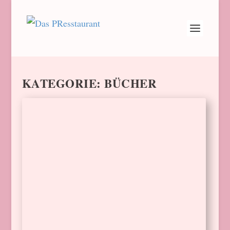
KATEGORIE:
BÜCHER
JAMIE OLIVER: NEUES
BUCH MACHT GRILLEN
EINFACH
von
Barbara Schindler
|
5. Mai 2026
|
Bücher
|
0
In seinem neuen Buch „BBQ – einfach
genial grillen“ ist Starkoch Jamie Oliver