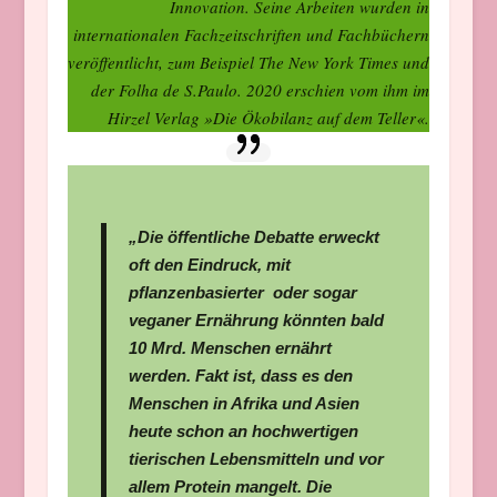
Innovation. Seine Arbeiten wurden in
internationalen Fachzeitschriften und Fachbüchern
veröffentlicht, zum Beispiel The New York Times und
der Folha de S.Paulo. 2020 erschien vom ihm im
Hirzel Verlag »Die Ökobilanz auf dem Teller«.
„Die öffentliche Debatte erweckt
oft den Eindruck, mit
pflanzenbasierter
oder sogar
veganer Ernährung könnten bald
10 Mrd. Menschen ernährt
werden. Fakt ist, dass es den
Menschen in Afrika und Asien
heute schon an
hochwertigen
tierischen Lebensmitteln und vor
allem Protein mangelt. Die