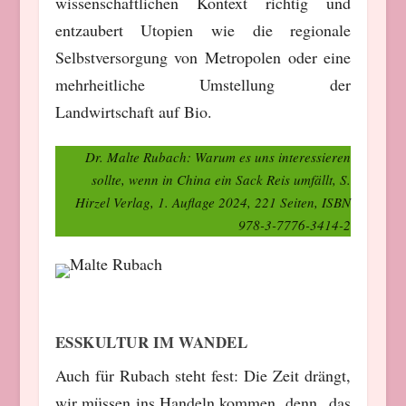
wissenschaftlichen Kontext richtig und
entzaubert Utopien wie die regionale
Selbstversorgung von Metropolen oder eine
mehrheitliche Umstellung der
Landwirtschaft auf Bio.
Dr. Malte Rubach: Warum es uns interessieren
sollte, wenn in China ein Sack Reis umfällt, S.
Hirzel Verlag, 1. Auflage 2024, 221 Seiten, ISBN
978-3-7776-3414-2
ESSKULTUR IM WANDEL
Auch für Rubach steht fest: Die Zeit drängt,
wir müssen ins Handeln kommen, denn „das