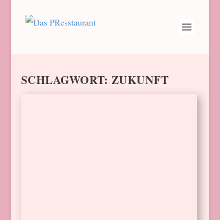
SCHLAGWORT:
ZUKUNFT
WARUM SOLLTEN
MARKEN IM METAVERSE
SEIN, CHARLIE NEUNER?
von
Barbara Schindler
|
6. Dez. 2024
|
Stimmen
|
0
Das Metaverse – nur ein neuer Hype ohne
Relevanz für die analoge Welt? Oder die