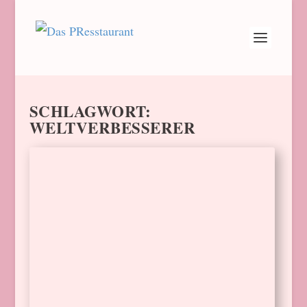
SCHLAGWORT:
WELTVERBESSERER
WELTVERBESSERER:
HEAVEN’S KITCHEN IST
NACHHALTIGSTES
GASTRO-KONZEPT
von
Barbara Schindler
|
9. Mai 2023
|
Events
|
0
Der WeltverbEsserer-Wettbewerb suchte