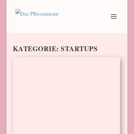
KATEGORIE:
STARTUPS
START-UP FLAVOURY:
VOLLE UR-KORN-KRAFT
VORAUS!
von
Barbara Schindler
|
20. Feb. 2025
|
Startups
|
0
Die Flavoury-Gründerinnen setzen auf Ur-
Korn, um die wachsende Lust auf gesunde
Ernährung zu befriedigen. Jetzt suchen sich