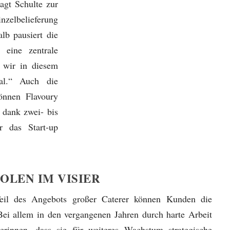
agt Schulte zur
nzelbelieferung
lb pausiert die
 eine zentrale
n wir in diesem
ial.“ Auch die
nnen Flavoury
k dank zwei- bis
ür das Start-up
OLEN IM VISIER
eil des Angebots großer Caterer können Kunden die
 Bei allem in den vergangenen Jahren durch harte Arbeit
erinnen, dass sie für weiteres Wachstum strategische