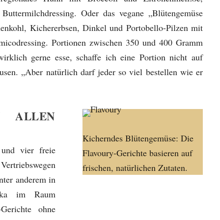
Buttermilchdressing. Oder das vegane „Blütengemüse
nkohl, Kichererbsen, Dinkel und Portobello-Pilzen mit
samicodressing. Portionen zwischen 350 und 400 Gramm
rklich gerne esse, schaffe ich eine Portion nicht auf
sen. „Aber natürlich darf jeder so viel bestellen wie er
N ALLEN
Kicherndes Blütengemüse: Die
 und vier freie
Flavoury-Gerichte basieren auf
Vertriebswegen
frischen, natürlichen Zutaten.
unter anderem in
Edeka im Raum
Gerichte ohne