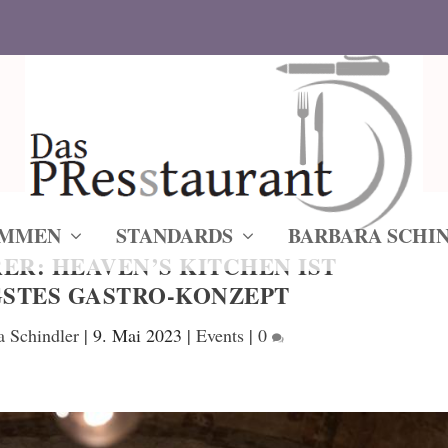
IMMEN
STANDARDS
BARBARA SCHI
R: HEAVEN’S KITCHEN IST
STES GASTRO-KONZEPT
a Schindler
|
9. Mai 2023
|
Events
|
0