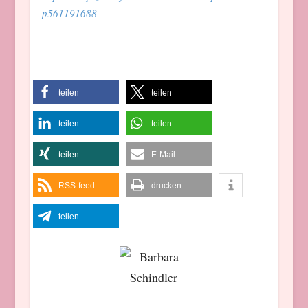
p561191688
teilen
teilen
teilen
teilen
teilen
E-Mail
RSS-feed
drucken
teilen