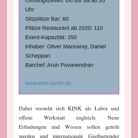
Öffnungszeiten: Do bis Sa ab 20
Uhr
Sitzplätze Bar: 60
Plätze Restaurant ab 2020: 110
Event-Kapazität: 350
Inhaber: Oliver Mansaray, Daniel
Scheppan
Barchef: Arun Puvanendran
www.kink-berlin.de
Dabei versteht sich KINK als Labor und
offene Werkstatt zugleich: Neue
Erfindungen und Wissen sollen geteilt
werden und internationale Gastbartender