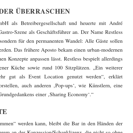
EDER ÜBERRASCHEN
bH als Betreibergesellschaft und heuerte mit André
stro-Szene als Geschäftsführer an. Der Name Restless
, sondern für den permanenten Wandel: Alle Gäste sollen
erden. Das frühere Aposto bekam einen urban-modernen
hen Konzepte anpassen lässt. Restless bespielt allerdings
ner Küche sowie rund 100 Sitzplätzen. „Ein weiterer
r gut als Event Location genutzt werden“, erklärt
rstellen, auch anderen ‚Pop-ups‘, wie Künstlern, eine
 Grundgedankens einer ‚Sharing Economy‘.“
TE
mmen“ werden kann, bleibt die Bar in den Händen der
derem an der Konzession/Schanklizenz, die nicht so ohne